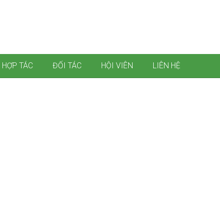
 HỢP TÁC
ĐỐI TÁC
HỘI VIÊN
LIÊN HỆ