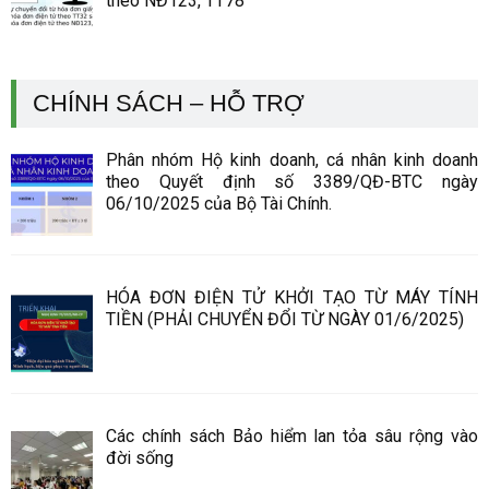
theo NĐ123, TT78
CHÍNH SÁCH – HỖ TRỢ
Phân nhóm Hộ kinh doanh, cá nhân kinh doanh
theo Quyết định số 3389/QĐ-BTC ngày
06/10/2025 của Bộ Tài Chính.
HÓA ĐƠN ĐIỆN TỬ KHỞI TẠO TỪ MÁY TÍNH
TIỀN (PHẢI CHUYỂN ĐỔI TỪ NGÀY 01/6/2025)
Các chính sách Bảo hiểm lan tỏa sâu rộng vào
đời sống