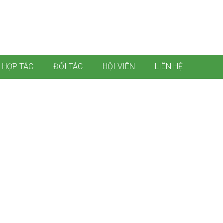
 HỢP TÁC
ĐỐI TÁC
HỘI VIÊN
LIÊN HỆ