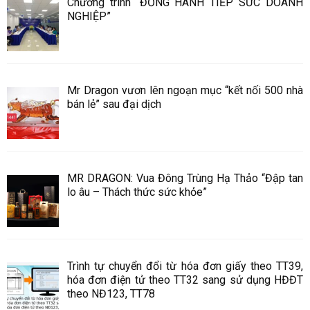
Chương trình “ĐỒNG HÀNH TIẾP SỨC DOANH
NGHIỆP”
Mr Dragon vươn lên ngoạn mục “kết nối 500 nhà
bán lẻ” sau đại dịch
MR DRAGON: Vua Đông Trùng Hạ Thảo “Đập tan
lo âu – Thách thức sức khỏe”
Trình tự chuyển đổi từ hóa đơn giấy theo TT39,
hóa đơn điện tử theo TT32 sang sử dụng HĐĐT
theo NĐ123, TT78