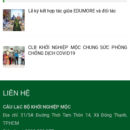
Lễ ký kết hợp tác giữa EDUMORE và đối tác
CLB KHỞI NGHIỆP MỘC CHUNG SỨC PHÒNG
CHỐNG DỊCH COVID19
LIÊN HỆ
CÂU LẠC BỘ KHỞI NGHIỆP MỘC
Địa chỉ: 31/5A Đường Thới Tam Thôn 14, Xã Đông Thạnh,
TP.HCM