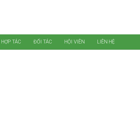
 HỢP TÁC
ĐỐI TÁC
HỘI VIÊN
LIÊN HỆ