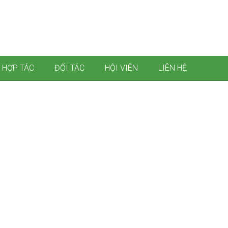
 HỢP TÁC
ĐỐI TÁC
HỘI VIÊN
LIÊN HỆ