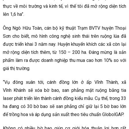
thực về môi trường và kinh tế, vì thế tôi đã mở rộng diện tích
lên 1,6 ha”.
Ông Ngô Hữu Toàn, cán bộ kỹ thuật Trạm BVTV huyện Thoại
Sơn cho biết, mô hình công nghệ sinh thái trên ruộng lúa đã
được triển khai 3 năm nay. Huyện khuyến khích các xã còn lại
mở rộng diện tích thêm, từ 150 – 200 ha. Đáng mừng là sản
phẩm làm ra được doanh nghiệp thu mua cao hơn 10% so với
giá thị trường.
“Vụ đông xuân tới, cánh đồng lớn ở ấp Vĩnh Thành, xã
Vĩnh Khánh sẽ xóa bờ bao, san phẳng mặt ruộng bằng tia
laser phát triển lên thành cánh đồng kiểu mẫu. Cụ thể, trong 33
ha đang có 30 bờ bao sẽ san phẳng chỉ giữ lại 5 bờ bao lớn
để trồng hoa và áp dụng sản xuất theo tiêu chuẩn GlobolGAP.
Không có nhiều bờ bao giúp cơ giới hóa thuận lợi hơn rất