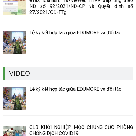
eTax, iCanhan, iTaxViewer, HTKK đáp ứng theo
NĐ số 92/2021/NĐ-CP và Quyết định số
27/2021/QĐ-TTg
Lễ ký kết hợp tác giữa EDUMORE và đối tác
VIDEO
Lễ ký kết hợp tác giữa EDUMORE và đối tác
CLB KHỞI NGHIỆP MỘC CHUNG SỨC PHÒNG
CHỐNG DỊCH COVID19