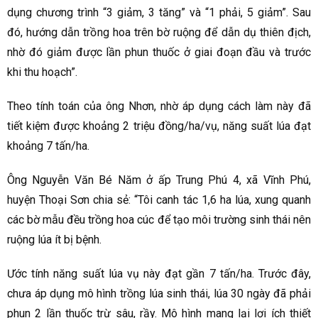
dụng chương trình “3 giảm, 3 tăng” và “1 phải, 5 giảm”. Sau
đó, hướng dẫn trồng hoa trên bờ ruộng để dẫn dụ thiên địch,
nhờ đó giảm được lần phun thuốc ở giai đoạn đầu và trước
khi thu hoạch”.
Theo tính toán của ông Nhơn, nhờ áp dụng cách làm này đã
tiết kiệm được khoảng 2 triệu đồng/ha/vụ, năng suất lúa đạt
khoảng 7 tấn/ha.
Ông Nguyễn Văn Bé Năm ở ấp Trung Phú 4, xã Vĩnh Phú,
huyện Thoại Sơn chia sẻ: “Tôi canh tác 1,6 ha lúa, xung quanh
các bờ mẫu đều trồng hoa cúc để tạo môi trường sinh thái nên
ruộng lúa ít bị bệnh.
Ước tính năng suất lúa vụ này đạt gần 7 tấn/ha. Trước đây,
chưa áp dụng mô hình trồng lúa sinh thái, lúa 30 ngày đã phải
phun 2 lần thuốc trừ sâu, rầy. Mô hình mang lại lợi ích thiết