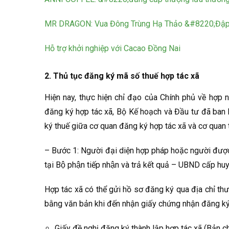
MR DRAGON: Vua Đông Trùng Hạ Thảo &#8220;Đập t
Hỗ trợ khởi nghiệp với Cacao Đồng Nai
2. Thủ tục đăng ký mã số thuế hợp tác xã
Hiện nay, thực hiện chỉ đạo của Chính phủ về hợp 
đăng ký hợp tác xã, Bộ Kế hoạch và Đầu tư đã ban 
ký thuế giữa cơ quan đăng ký hợp tác xã và cơ quan 
– Bước 1: Người đại diện hợp pháp hoặc người được
tại Bộ phận tiếp nhận và trả kết quả – UBND cấp h
Hợp tác xã có thể gửi hồ sơ đăng ký qua địa chỉ th
bằng văn bản khi đến nhận giấy chứng nhận đăng ký 
Giấy đề nghị đăng ký thành lập hợp tác xã (Bản c