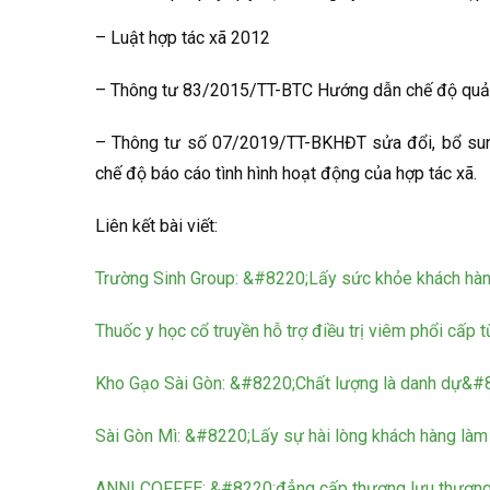
– Luật hợp tác xã 2012
– Thông tư 83/2015/TT-BTC Hướng dẫn chế độ quản l
– Thông tư số 07/2019/TT-BKHĐT sửa đổi, bổ su
chế độ báo cáo tình hình hoạt động của hợp tác xã.
Liên kết bài viết:
Trường Sinh Group: &#8220;Lấy sức khỏe khách hà
Thuốc y học cổ truyền hỗ trợ điều trị viêm phổi cấp
Kho Gạo Sài Gòn: &#8220;Chất lượng là danh dự&#
Sài Gòn Mì: &#8220;Lấy sự hài lòng khách hàng là
ANNI COFFEE: &#8220;đẳng cấp thượng lưu thương